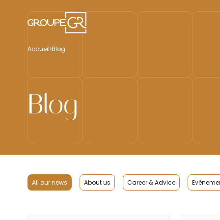
Accueil
Blog
Blog
All our news
About us
Career & Advice
Evénemen