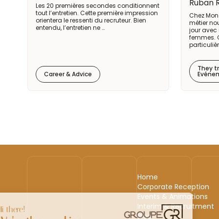
Ruban 
Les 20 premières secondes conditionnent
tout l’entretien. Cette première impression
Chez Mon 
orientera le ressenti du recruteur. Bien
métier no
entendu, l’entretien ne …
jour avec
femmes. C
particuliè
They tr
Career & Advice
Evénem
Home
Corporate Reception
Events & Animations
Interim & Recruitment
Blog