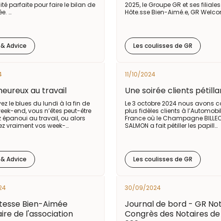
ité parfaite pour faire le bilan de
2025, le Groupe GR et ses filiale
e. …
Hôte.sse Bien-Aimé.e, GR Welc
 & Advice
Les coulisses de GR
4
11/10/2024
heureux au travail
Une soirée clients pétill
ez le blues du lundi à la fin de
Le 3 octobre 2024 nous avons c
ek-end, vous n’êtes peut-être
plus fidèles clients à l’Automobi
 épanoui au travail, ou alors
France où le Champagne BILLE
z vraiment vos week-…
SALMON a fait pétiller les papill…
 & Advice
Les coulisses de GR
24
30/09/2024
tesse Bien-Aimée
Journal de bord - GR No
ire de l'association
Congrès des Notaires de