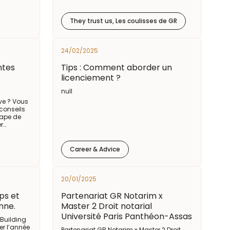
They trust us, Les coulisses de GR
24/02/2025
entes
Tips : Comment aborder un
licenciement ?
null
ve ? Vous
conseils
tape de
er…
Career & Advice
20/01/2025
ps et
Partenariat GR Notarim x
enne.
Master 2 Droit notarial
Université Paris Panthéon-Assas
Building
r l’année
Partenariat GR Notarim x Master 2 Droit