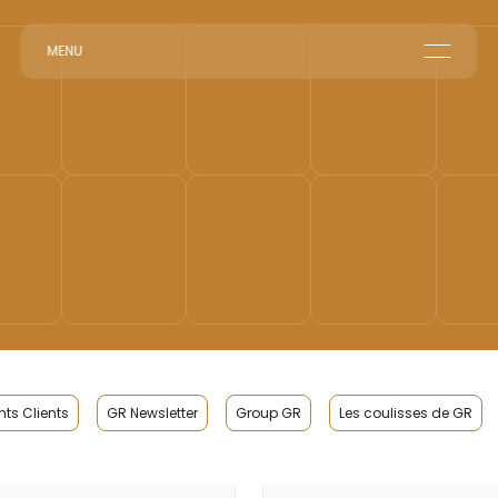
MENU
Home
Corporate Reception
Events & Animations
Interim & Recruitment
ts Clients
GR Newsletter
Group GR
Les coulisses de GR