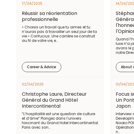
17/04/2025
14/04/20
Réussir sa réorientation
Stéphan
professionnelle
Général
l'honne
« Choisis un travail que tu aimes et tu
l'Opinio
n’auras pas à travailler un seul jour de ta
vie » Confucius. Une carrière se construit
Quand l’h
au fil de votre vie, e…
luxe n’a 
avons le p
notre Dire
Career & Advice
About 
02/04/2025
01/04/20
Christophe Laure, Directeur
Focus s
Général du Grand Hôtel
Un Pont
Intercontinental
Japon
“L’hospitalité est une question de culture
Interview
et d’âme” Plongez dans l’univers
Developme
fascinant du Grand Hotel Intercontinental
Naoko POIR
Paris avec son…
Opérationn
n…