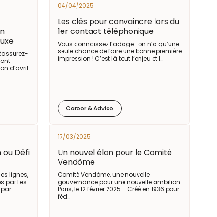
04/04/2025
Les clés pour convaincre lors du
un
1er contact téléphonique
luxe
Vous connaissez l’adage : on n’a qu’une
seule chance de faire une bonne première
 Rassurez-
impression ! C’est là tout l’enjeu et l…
sont
on d’avril
Career & Advice
17/03/2025
n ou Défi
Un nouvel élan pour le Comité
Vendôme
les lignes,
Comité Vendôme, une nouvelle
es par Les
gouvernance pour une nouvelle ambition
 par
Paris, le 12 février 2025 – Créé en 1936 pour
féd…