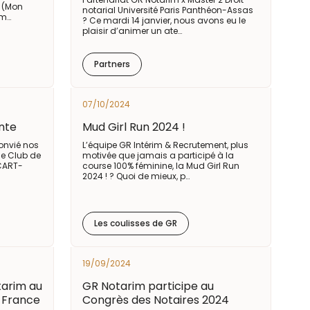
s (Mon
notarial Université Paris Panthéon-Assas
om…
? Ce mardi 14 janvier, nous avons eu le
plaisir d’animer un ate…
Partners
07/10/2024
ante
Mud Girl Run 2024 !
onvié nos
L’équipe GR Intérim & Recrutement, plus
le Club de
motivée que jamais a participé à la
CART-
course 100% féminine, la Mud Girl Run
2024 ! ? Quoi de mieux, p…
Les coulisses de GR
19/09/2024
tarim au
GR Notarim participe au
 France
Congrès des Notaires 2024