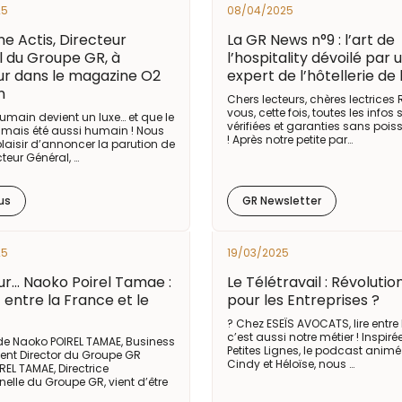
25
08/04/2025
e Actis, Directeur
La GR News n°9 : l’art de
 du Groupe GR, à
l’hospitality dévoilé par 
ur dans le magazine O2
expert de l’hôtellerie de 
n
Chers lecteurs, chères lectrices
vous, cette fois, toutes les infos 
umain devient un luxe… et que le
vérifiées et garanties sans poiss
jamais été aussi humain ! Nous
! Après notre petite par…
laisir d’annoncer la parution de
cteur Général, …
us
GR Newsletter
25
19/03/2025
ur... Naoko Poirel Tamae :
Le Télétravail : Révolutio
 entre la France et le
pour les Entreprises ?
? Chez ESEÏS AVOCATS, lire entre 
c’est aussi notre métier ! Inspiré
 de Naoko POIREL TAMAE, Business
Petites Lignes, le podcast animé
nt Director du Groupe GR
Cindy et Héloïse, nous …
EL TAMAE, Directrice
elle du Groupe GR, vient d’être