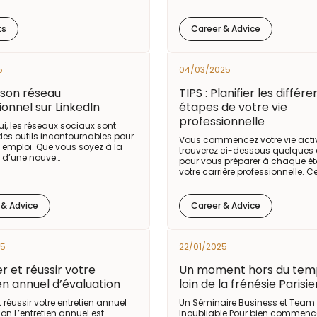
ts
Career & Advice
5
04/03/2025
son réseau
TIPS : Planifier les différ
ionnel sur LinkedIn
étapes de votre vie
professionnelle
i, les réseaux sociaux sont
es outils incontournables pour
Vous commencez votre vie acti
n emploi. Que vous soyez à la
trouverez ci-dessous quelques 
 d’une nouve…
pour vous préparer à chaque é
votre carrière professionnelle. C
 & Advice
Career & Advice
25
22/01/2025
r et réussir votre
Un moment hors du tem
en annuel d’évaluation
loin de la frénésie Parisi
t réussir votre entretien annuel
Un Séminaire Business et Team 
on L’entretien annuel est
Inoubliable Pour bien commence