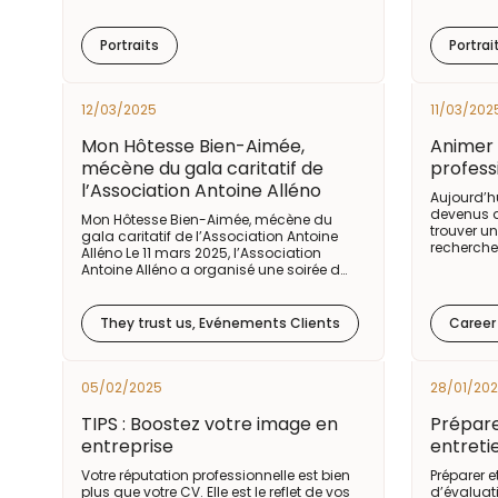
Portraits
Portrai
12/03/2025
11/03/202
Mon Hôtesse Bien-Aimée,
Animer 
mécène du gala caritatif de
profess
l’Association Antoine Alléno
Aujourd’hu
devenus d
Mon Hôtesse Bien-Aimée, mécène du
trouver u
gala caritatif de l’Association Antoine
recherche
Alléno Le 11 mars 2025, l’Association
Antoine Alléno a organisé une soirée d…
They trust us, Evénements Clients
Career
05/02/2025
28/01/20
TIPS : Boostez votre image en
Prépare
entreprise
entreti
Votre réputation professionnelle est bien
Préparer e
plus que votre CV. Elle est le reflet de vos
d’évaluati