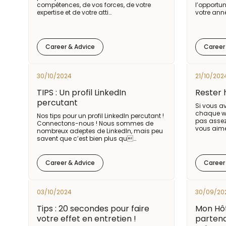
compétences, de vos forces, de votre
l’opportun
expertise et de votre atti…
votre anné
Career & Advice
Career
30/10/2024
21/10/202
TIPS : Un profil LinkedIn
Rester 
percutant
Si vous av
chaque we
Nos tips pour un profil LinkedIn percutant !
pas assez
Connectons-nous ! Nous sommes de
vous aime
nombreux adeptes de LinkedIn, mais peu
savent que c’est bien plus qu…
Career & Advice
Career
03/10/2024
30/09/20
Tips : 20 secondes pour faire
Mon Hô
votre effet en entretien !
partena