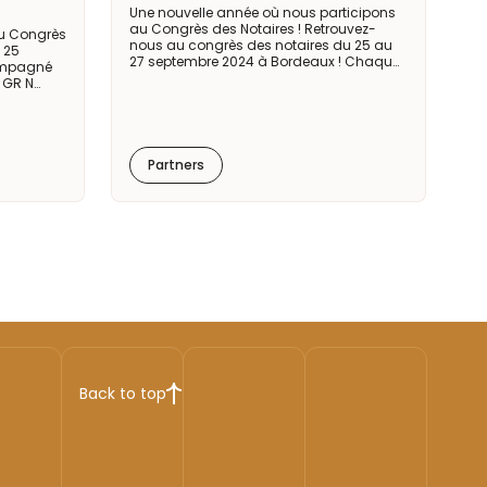
Une nouvelle année où nous participons
au Congrès des Notaires ! Retrouvez-
au Congrès
nous au congrès des notaires du 25 au
 25
27 septembre 2024 à Bordeaux ! Chaqu…
compagné
e GR N…
Partners
Back to top