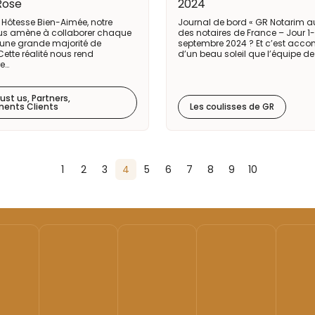
Rose
2024
Hôtesse Bien-Aimée, notre
Journal de bord « GR Notarim 
us amène à collaborer chaque
des notaires de France – Jour 1-
 une grande majorité de
septembre 2024 ? Et c’est ac
ette réalité nous rend
d’un beau soleil que l’équipe d
re…
ust us, Partners,
ents Clients
Les coulisses de GR
1
2
3
4
5
6
7
8
9
10