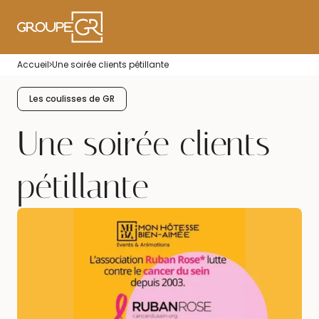
Home
Accueil
Une soirée clients pétillante
Corporate Recept
Events & Animati
Les coulisses de GR
Interim & Recrui
Une soirée clients
pétillante