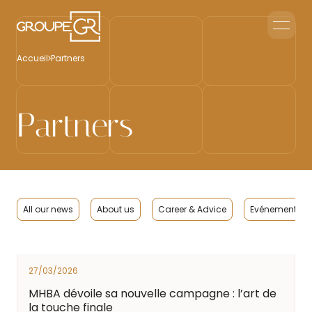
Home
Accueil
Partners
Corporate Reception
Events & Animations
Interim & Recruitment
Partners
Contact us
All our news
About us
Career & Advice
Evénements Cl
27/03/2026
MHBA dévoile sa nouvelle campagne : l’art de
la touche finale