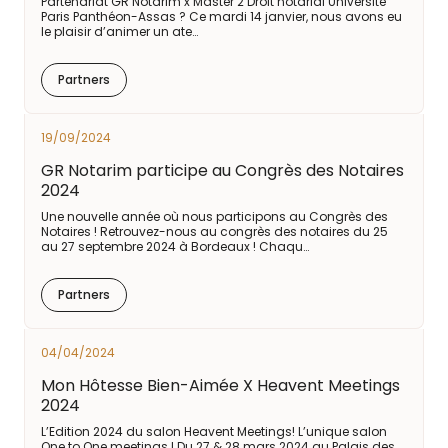
Partenariat GR Notarim x Master 2 Droit notarial Université
Paris Panthéon-Assas ? Ce mardi 14 janvier, nous avons eu
le plaisir d’animer un ate…
Partners
19/09/2024
GR Notarim participe au Congrès des Notaires
2024
Une nouvelle année où nous participons au Congrès des
Notaires ! Retrouvez-nous au congrès des notaires du 25
au 27 septembre 2024 à Bordeaux ! Chaqu…
Partners
04/04/2024
Mon Hôtesse Bien-Aimée X Heavent Meetings
2024
L’Edition 2024 du salon Heavent Meetings! L’unique salon
One to One meetings ! Du 27 & 28 mars 2024 au Palais des