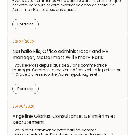
-Vous avez commencé votre carrière dans l’hôtellerie : quel
est votre parcours et votre expérience dans ce secteur ?
Après mon Bac et deux ans passés …
Portraits
02/07/2020
Nathalie Flis, Office administrator and HR
manager, McDermott Will Emery Paris
-Vous exercez depuis plus de 20 ans comme office
manager. Comment avez-vous découvert cette profession
? Grâce à une rencontre! Après hypokhâgne et …
Portraits
26/06/2020
Angeline Glorius, Consultante, GR Intérim et
Recrutement
-Vous avez commencé votre carrière comme
réceptionniste dans l’hôtellerie, et exercez depuis plus de