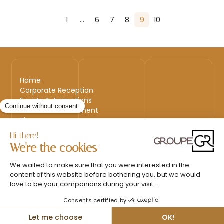
1
…
6
7
8
9
10
Home
Corporate Reception
Events & Animations
Interim & Recruitment
Blog
Back to top