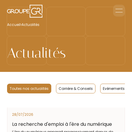
Le groupe GR
Accueil
Actualités
Accueil en Entreprise
Accueil Événementiel
Intérim & Recrutement
Actualités
Nous contacter
Toutes nos actualités
Carrière & Conseils
Evénements Cli
28/07/2026
La recherche d'emploi à l'ère du numérique
L’ère du numérique apparait progressivement depuis de