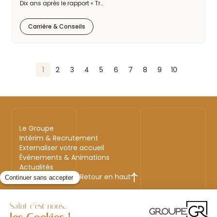
Dix ans après le rapport « Tr…
Carrière & Conseils
1
2
3
4
5
6
7
8
9
10
Le Groupe
Intérim & Recrutement
Externaliser votre accueil
Événements & Animations
Actualités
Retour en haut