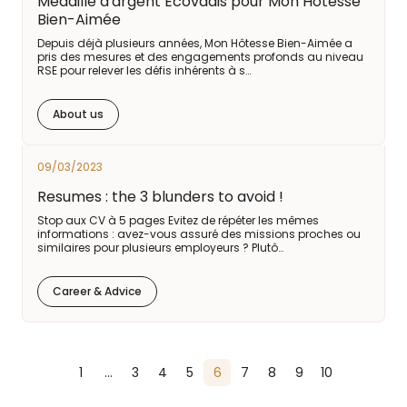
Médaille d'argent Ecovadis pour Mon Hôtesse
Bien-Aimée
Depuis déjà plusieurs années, Mon Hôtesse Bien-Aimée a
pris des mesures et des engagements profonds au niveau
RSE pour relever les défis inhérents à s…
About us
09/03/2023
Resumes : the 3 blunders to avoid !
Stop aux CV à 5 pages Evitez de répéter les mêmes
informations : avez-vous assuré des missions proches ou
similaires pour plusieurs employeurs ? Plutô…
Career & Advice
1
…
3
4
5
6
7
8
9
10