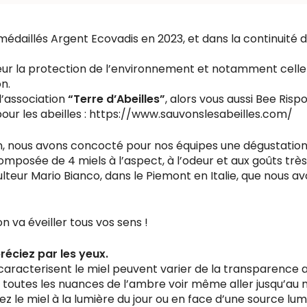
médaillés Argent Ecovadis en 2023, et dans la continuité 
ur la protection de l’environnement et notamment celle 
on.
l’association
“Terre d’Abeilles”
, alors vous aussi Bee Risp
our les abeilles : https://www.sauvonslesabeilles.com/
n, nous avons concocté pour nos équipes une dégustation
omposée de 4 miels à l’aspect, à l’odeur et aux goûts très 
ulteur Mario Bianco, dans le Piemont en Italie, que nous a
n va éveiller tous vos sens !
réciez par les yeux.
 caracterisent le miel peuvent varier de la transparence au
 toutes les nuances de l’ambre voir même aller jusqu’au 
ez le miel à la lumière du jour ou en face d’une source lum