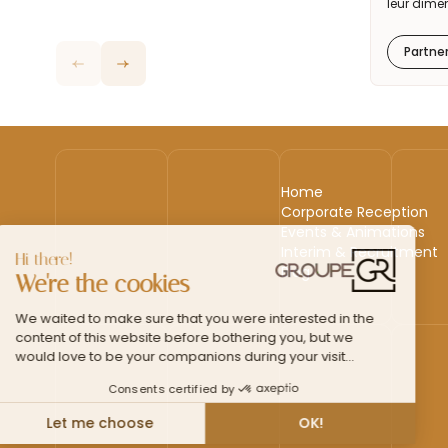
leur dime
Partne
Home
Corporate Reception
Events & Animations
Interim & Recruitment
Blog