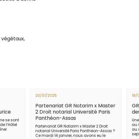
t végétaux,
20/01/2025
19/
Partenariat GR Notarim x Master
GR
urice
2 Droit notarial Université Paris
de
Panthéon-Assas
e se sont
Une
de l’Hôtel
au 
Partenariat GR Notarim x Master 2 Droit
îner
au 
notarial Université Paris Panthéon-Assas ?
sep
Ce mardi 14 janvier, nous avons eu le