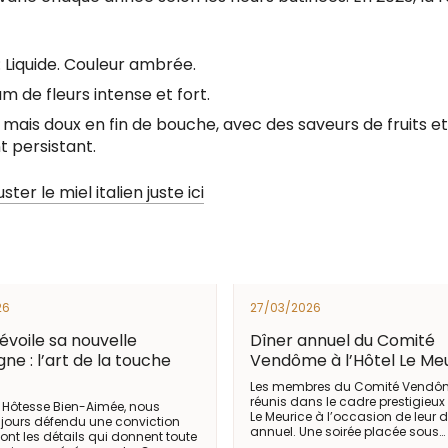
: Liquide. Couleur ambrée.
um de fleurs intense et fort.
 mais doux en fin de bouche, avec des saveurs de fruits e
persistant.
er le miel italien juste ici
26
27/03/2026
voile sa nouvelle
Dîner annuel du Comité
e : l’art de la touche
Vendôme à l’Hôtel Le Me
Les membres du Comité Vendôm
réunis dans le cadre prestigieux 
Hôtesse Bien-Aimée, nous
Le Meurice à l’occasion de leur d
jours défendu une conviction
annuel. Une soirée placée sous…
 sont les détails qui donnent toute