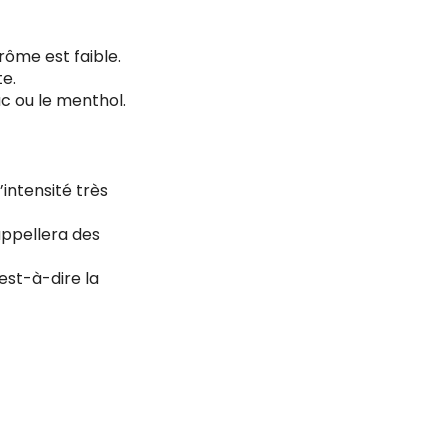
rôme est faible.
te.
ac ou le menthol.
’intensité très
rappellera des
est-à-dire la