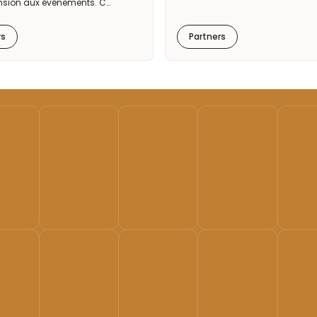
nsion aux événements. C…
rs
Partners