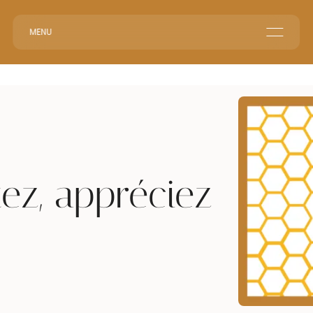
MENU
Home
Corporate Reception
Events & Animations
Interim & Recruitment
ez, appréciez