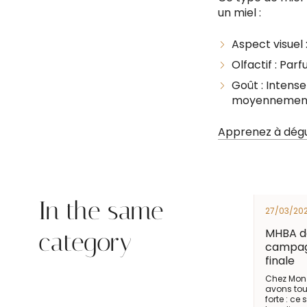
un miel :
Aspect visuel 
Olfactif : Parf
Goût : Intense
moyennement 
Apprenez à dégust
In the same
27/03/20
MHBA dé
category
campagn
finale
Chez Mon 
avons tou
forte : ce