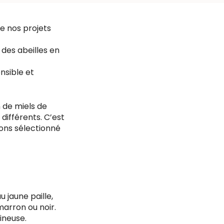
de nos projets
des abeilles en
onsible et
 de miels de
différents. C’est
vons sélectionné
 jaune paille,
marron ou noir.
ineuse.