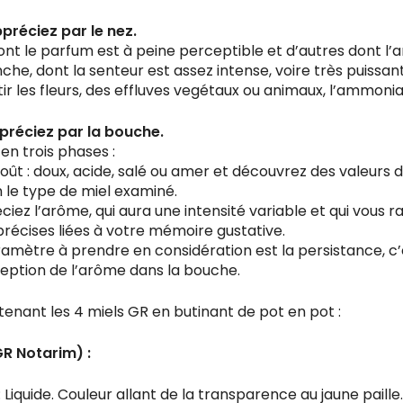
préciez par le nez.
dont le parfum est à peine perceptible et d’autres dont l’a
nche, dont la senteur est assez intense, voire très puissan
tir les fleurs, des effluves vegétaux ou animaux, l’ammoni
réciez par la bouche.
en trois phases :
oût : doux, acide, salé ou amer et découvrez des valeurs d
n le type de miel examiné.
ciez l’arôme, qui aura une intensité variable et qui vous 
précises liées à votre mémoire gustative.
ramètre à prendre en considération est la persistance, c’
eption de l’arôme dans la bouche.
nant les 4 miels GR en butinant de pot en pot :
GR Notarim) :
: Liquide. Couleur allant de la transparence au jaune paille.