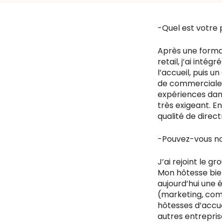
-Quel est votre 
Après une forma
retail, j’ai int
l’accueil, puis u
de commerciale. E
expériences dans
très exigeant. E
qualité de direc
-Pouvez-vous nou
J’ai rejoint le g
Mon hôtesse bie
aujourd’hui une 
(marketing, comm
hôtesses d’accue
autres entrepris