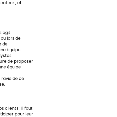
ecteur ; et
s’agit
ou lors de
e de
une équipe
lystes
sure de proposer
 une équipe
s ravie de ce
se.
clients : il faut
iciper pour leur