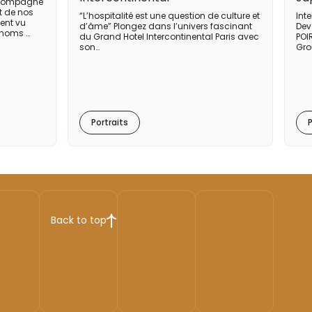
accompagne
t de nos
“L’hospitalité est une question de culture et
Int
ent vu
d’âme” Plongez dans l’univers fascinant
Dev
 noms …
du Grand Hotel Intercontinental Paris avec
POI
son…
Gro
Portraits
P
Back to top