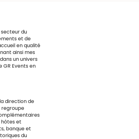
 secteur du
nements et de
accueil en qualité
ignant ainsi mes
 dans un univers
re GR Events en
la direction de
i regroupe
 complémentaires
 hôtes et
ts, banque et
storiques du