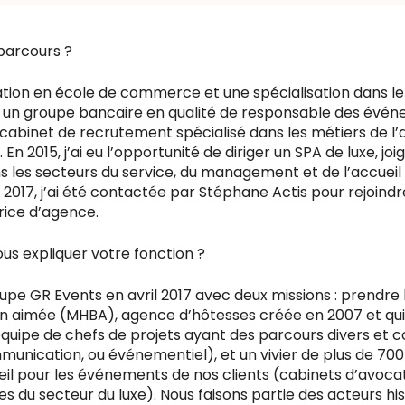
parcours ?
tion en école de commerce et une spécialisation dans le
égré un groupe bancaire en qualité de responsable des évé
n cabinet de recrutement spécialisé dans les métiers de l’
n 2015, j’ai eu l’opportunité de diriger un SPA de luxe, jo
 les secteurs du service, du management et de l’accueil
n 2017, j’ai été contactée par Stéphane Actis pour rejoind
trice d’agence.
s expliquer votre fonction ?
roupe GR Events en avril 2017 avec deux missions : prendre 
n aimée (MHBA), agence d’hôtesses créée en 2007 et qu
équipe de chefs de projets ayant des parcours divers et
unication, ou événementiel), et un vivier de plus de 700
il pour les événements de nos clients (cabinets d’avoca
es du secteur du luxe). Nous faisons partie des acteurs hi