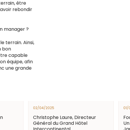
errain, être
avoir rebondir
bon manager ?
 terrain. Ainsi,
n bon
 être capable
n équipe, afin
nc une grande
02/04/2025
01/
on
Christophe Laure, Directeur
Foc
Général du Grand Hôtel
Un
Intercontinental
Ja