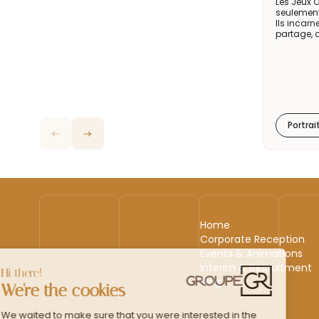
Les Jeux 
seulement
Ils incarn
partage, 
Portrai
Home
Corporate Reception
Events & Animations
Interim & Recruitment
Blog