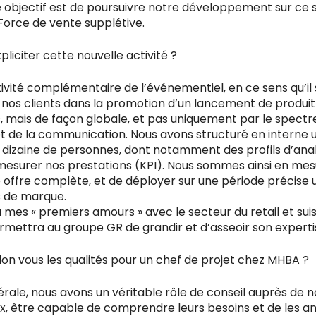
objectif est de poursuivre notre développement sur ce s
 Force de vente supplétive.
liciter cette nouvelle activité ?
ctivité complémentaire de l’événementiel, en ce sens qu’il 
os clients dans la promotion d’un lancement de produit 
 mais de façon globale, et pas uniquement par le spectr
t de la communication. Nous avons structuré en interne 
 dizaine de personnes, dont notamment des profils d’ana
esurer nos prestations (KPI). Nous sommes ainsi en me
e offre complète, et de déployer sur une période précise
 de marque.
à mes « premiers amours » avec le secteur du retail et sui
rmettra au groupe GR de grandir et d’asseoir son experti
lon vous les qualités pour un chef de projet chez MHBA ?
le, nous avons un véritable rôle de conseil auprès de nos 
x, être capable de comprendre leurs besoins et de les ant