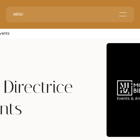
MENU
Home
Events
Corporate Reception
Events & Animations
Interim & Recruitment
 Directrice
nts