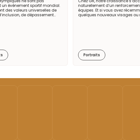
Olympiques ne sont pas
Chez GR, notre croissance s’
 un événement sportif mondial.
naturellement d’un renforcemen
ent des valeurs universelles de
équipes. Et si vous avez récemm
d’inclusion, de dépassement…
quelques nouveaux visages ou
ts
Portraits