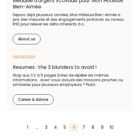
Médaille d'argent Ecovadis pour Mon Hôtesse
Bien-Aimée
Depuis déjà plusieurs années, Mon Hôtesse Bien-Aimée a
pris des mesures et des engagements profonds au niveau
RSE pour relever les défis inhérents à s…
About us
09/03/2023
Resumes : the 3 blunders to avoid !
Stop aux CV à 5 pages Evitez de répéter les mêmes
informations : avez-vous assuré des missions proches ou
similaires pour plusieurs employeurs ? Plutô…
Career & Advice
1
…
3
4
5
6
7
8
9
10