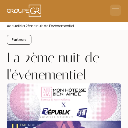
Home
Accueil
La 2ème nuit de l’événementiel
Corporate Reception
Events & Animations
Partners
Interim & Recruitment
La 2ème nuit de
l'événementiel