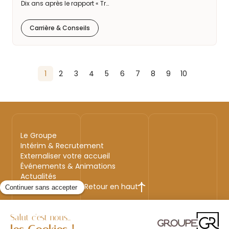
Dix ans après le rapport « Tr…
Carrière & Conseils
1
2
3
4
5
6
7
8
9
10
Le Groupe
Intérim & Recrutement
Externaliser votre accueil
Événements & Animations
Actualités
Retour en haut