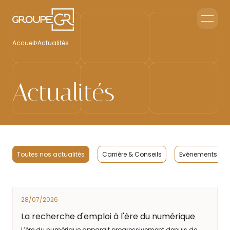
Le groupe GR
Accueil
Actualités
Accueil en Entreprise
Accueil Événementiel
Intérim & Recrutement
Actualités
Nous contacter
Toutes nos actualités
Carrière & Conseils
Evénements Cli
28/07/2026
La recherche d'emploi à l'ère du numérique
L’ère du numérique apparait progressivement depuis de