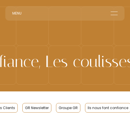
MENU
Le groupe GR
Accueil en Entreprise
Accueil Événementiel
Intérim & Recrutement
nfiance, Les couliss
 Clients
GR Newsletter
Groupe GR
Ils nous font confiance