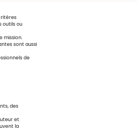
ritères
 outils ou
e mission.
antes sont aussi
essionnels de
nts, des
cuteur et
uvent la