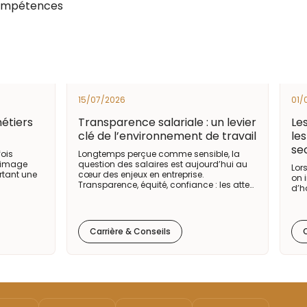
compétences
15/07/2026
01/
métiers
Transparence salariale : un levier
Le
clé de l’environnement de travail
les
se
fois
Longtemps perçue comme sensible, la
e image
question des salaires est aujourd’hui au
Lor
rtant une
cœur des enjeux en entreprise.
on 
Transparence, équité, confiance : les atte…
d’h
Carrière & Conseils