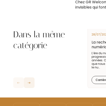
Chez GR Welcom
invisibles qui fon
Dans la même
28/07/20
La rech
catégorie
numéri
L’ère du 
progress
années. C
que nous 
le nu…
Carrièr