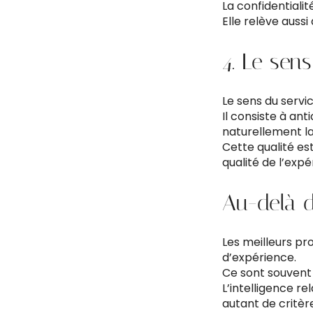
La confidentiali
Elle relève auss
4. Le sen
Le sens du serv
Il consiste à ant
naturellement la 
Cette qualité es
qualité de l’exp
Au-delà 
Les meilleurs pr
d’expérience.
Ce sont souvent
L’intelligence re
autant de critèr