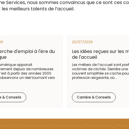
e Services, nous sommes convaincus que ce sont ces 
t les meilleurs talents de l’accueil.
26
20/07/2026
erche d'emploi à l'ère du
Les idées reçues sur les 
que
de l'accueil
numérique apparait
Les métiers de l’accueil sont par
ivement depuis de nombreuses
victimes de clichés. Derrière un
’est à partir des années 2000
souvent simplifiée se cache pou
observons un réel tournant vers
profession exigeante, où …
e & Conseils
Carrière & Conseils