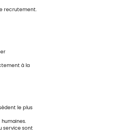
 le recrutement.
her
ectement à la
sèdent le plus
 humaines.
du service sont