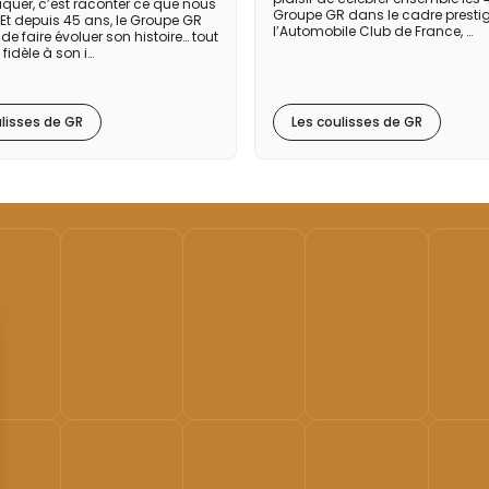
er, c’est raconter ce que nous
Groupe GR dans le cadre presti
t depuis 45 ans, le Groupe GR
l’Automobile Club de France, …
de faire évoluer son histoire… tout
 fidèle à son i…
ulisses de GR
Les coulisses de GR