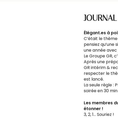
JOURNAL
Élégant.es à poi
C’était le thème
pensiez qu’une s
une année avec u
Le Groupe GR, c’
Après une prépar
GR intérim & re
respecter le th
est lancé.
La seule règle :
soirée en 30 min
Les membres du 
étonner !
3, 2, 1… Souriez !