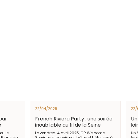
22/04/2025
22/
our
French Riviera Party : une soirée
Un
e
inoubliable au fil de la Seine
loi
eu le
Le vendredi 4 avril 2025, GR Welcome
Un 
 45 ans du
Services a convié ses hôtes et hôtesses à
Ino