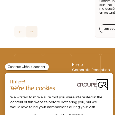
Communiqu
sommes. E
n’a cessé 
en restant
Les co
Home
Corporate Reception
Events & Animations
Interim & Recruitment
Blog