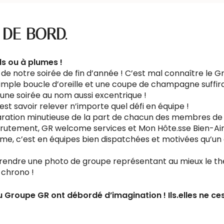
 DE BORD.
ls ou à plumes !
 de notre soirée de fin d’année ! C’est mal connaître le G
imple boucle d’oreille et une coupe de champagne suffira
ne soirée au nom aussi excentrique !
est savoir relever n’importe quel défi en équipe !
ation minutieuse de la part de chacun des membres de nos
crutement, GR welcome services et Mon Hôte.sse Bien-Ai
ème, c’est en équipes bien dispatchées et motivées qu’u
 Prendre une photo de groupe représentant au mieux le t
 chrono !
Groupe GR ont débordé d’imagination ! Ils.elles ne ce