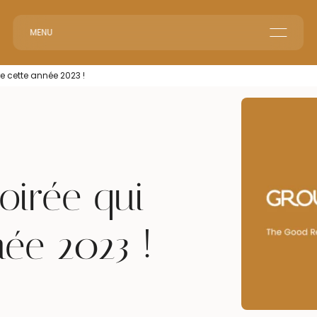
MENU
Home
re cette année 2023 !
Corporate Reception
Events & Animations
Interim & Recruitment
oirée qui
née 2023 !