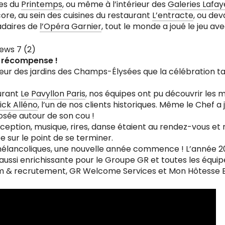
nes du
Printemps
, ou même à l’intérieur des
Galeries Lafay
ore, au sein des cuisines du restaurant
L’entracte
, ou de
adaires de
l’Opéra Garnier
, tout le monde a joué le jeu ave
la récompense !
œur des jardins des Champs-Élysées que la célébration t
urant
Le Pavyllon Paris
, nos équipes ont pu découvrir les 
ick Alléno
, l’un de nos clients historiques. Même le Chef a 
osée autour de son cou !
xception, musique, rires, danse étaient au rendez-vous et
e sur le point de se terminer.
élancoliques, une nouvelle année commence ! L’année 2
 aussi enrichissante pour le Groupe GR et toutes les équipe
érim & recrutement, GR Welcome Services et Mon Hôtesse 