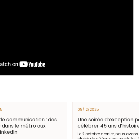
25
08/12/2025
de communication : des
Une soirée d’exception p
s dans le métro aux
célébrer 45 ans d’histoir
LinkedIn
Le 2 octobre dernier, nous avons 
plaisir de célébrer ensemble les