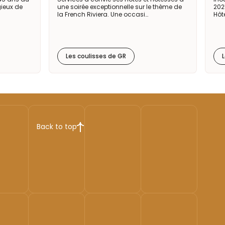
gieux de
une soirée exceptionnelle sur le thème de
202
la French Riviera. Une occasi…
Hôt
Les coulisses de GR
Back to top