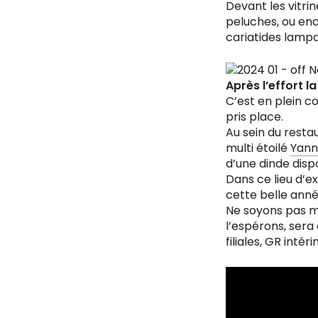
Devant les vitri
peluches, ou enc
cariatides lamp
Après l’effort 
C’est en plein c
pris place.
Au sein du resta
multi étoilé
Yann
d’une dinde disp
Dans ce lieu d’e
cette belle anné
Ne soyons pas m
l’espérons, sera
filiales, GR int