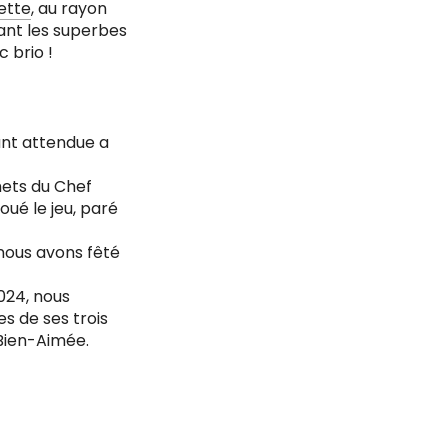
ette
, au rayon
vant les superbes
c brio !
ant attendue a
mets du Chef
joué le jeu, paré
 nous avons fêté
024, nous
s de ses trois
Bien-Aimée.