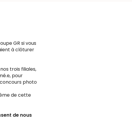
roupe GR si vous
ient à clôturer
 trois filiales,
mé.e, pour
n concours photo
hème de cette
ssent de nous