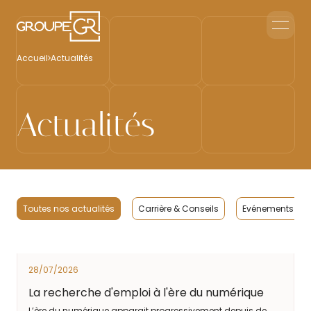
Le groupe GR
Accueil
Actualités
Accueil en Entreprise
Accueil Événementiel
Intérim & Recrutement
Actualités
Nous contacter
Toutes nos actualités
Carrière & Conseils
Evénements Cli
28/07/2026
La recherche d'emploi à l'ère du numérique
L’ère du numérique apparait progressivement depuis de