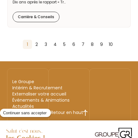
Dix ans après le rapport « Tr…
Carrière & Conseils
1
2
3
4
5
6
7
8
9
10
Le Groupe
Intérim & Recrutement
Externaliser votre accueil
Événements & Animations
Actualités
Retour en haut