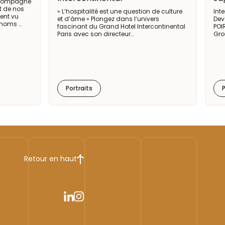
accompagne
t de nos
« L’hospitalité est une question de culture
Int
ent vu
et d’âme » Plongez dans l’univers
Dev
 noms …
fascinant du Grand Hotel Intercontinental
POI
Paris avec son directeur…
Gro
Portraits
P
Retour en haut