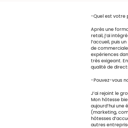
-Quel est votre 
Après une forma
retail, j’ai int
l’accueil, puis u
de commerciale. E
expériences dans
très exigeant. E
qualité de direc
-Pouvez-vous nou
J’ai rejoint le g
Mon hôtesse bie
aujourd’hui une 
(marketing, comm
hôtesses d’accue
autres entrepris