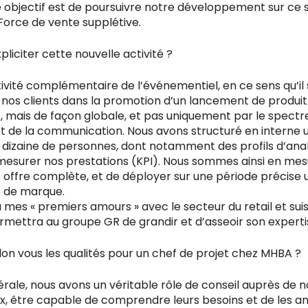
objectif est de poursuivre notre développement sur ce s
 Force de vente supplétive.
liciter cette nouvelle activité ?
ctivité complémentaire de l’événementiel, en ce sens qu’il 
os clients dans la promotion d’un lancement de produit 
 mais de façon globale, et pas uniquement par le spectr
t de la communication. Nous avons structuré en interne 
 dizaine de personnes, dont notamment des profils d’ana
esurer nos prestations (KPI). Nous sommes ainsi en me
e offre complète, et de déployer sur une période précise
 de marque.
à mes « premiers amours » avec le secteur du retail et sui
rmettra au groupe GR de grandir et d’asseoir son experti
lon vous les qualités pour un chef de projet chez MHBA ?
le, nous avons un véritable rôle de conseil auprès de nos 
x, être capable de comprendre leurs besoins et de les ant