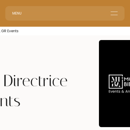
MENU
Le groupe GR
, GR Events
Accueil en Entreprise
Accueil Événementiel
Intérim & Recrutement
 Directrice
nts