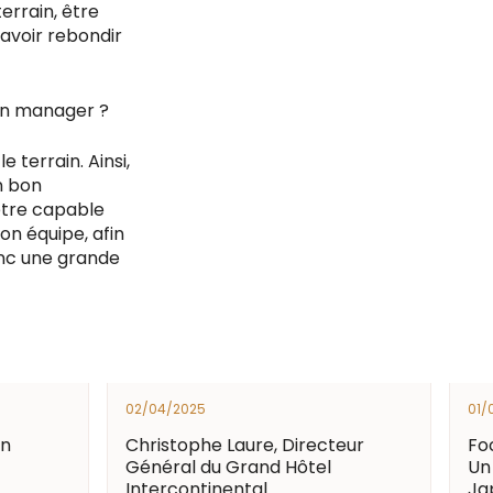
errain, être
avoir rebondir
bon manager ?
 terrain. Ainsi,
n bon
 être capable
n équipe, afin
nc une grande
02/04/2025
01/
on
Christophe Laure, Directeur
Foc
Général du Grand Hôtel
Un
Intercontinental
Ja