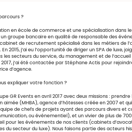
parcours ?
tion en école de commerce et une spécialisation dans le
égré un groupe bancaire en qualité de responsable des évé
n cabinet de recrutement spécialisé dans les métiers de l’
n 2015, j’ai eu l’opportunité de diriger un SPA de luxe, jo
 les secteurs du service, du management et de l’accueil
n 2017, j’ai été contactée par Stéphane Actis pour rejoind
trice d’agence.
s expliquer votre fonction ?
roupe GR Events en avril 2017 avec deux missions : prendre 
n aimée (MHBA), agence d’hôtesses créée en 2007 et qu
équipe de chefs de projets ayant des parcours divers et
unication, ou événementiel), et un vivier de plus de 700
il pour les événements de nos clients (cabinets d’avoca
es du secteur du luxe). Nous faisons partie des acteurs hi