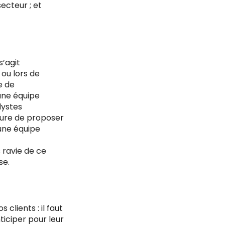
ecteur ; et
s’agit
ou lors de
e de
une équipe
lystes
sure de proposer
 une équipe
s ravie de ce
se.
clients : il faut
iciper pour leur