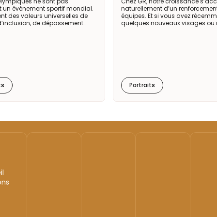
Olympiques ne sont pas
Chez GR, notre croissance s’
 un événement sportif mondial.
naturellement d’un renforcemen
ent des valeurs universelles de
équipes. Et si vous avez récemm
d’inclusion, de dépassement…
quelques nouveaux visages ou
ts
Portraits
il
ons