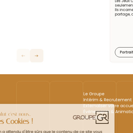
Les Jeux 
seulement
Ils incarn
partage, 
Portrai
Le Groupe
Intérim & Recrutement
Externaliser votre accue
Événements & Animati
Actualités