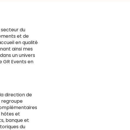
 secteur du
nements et de
accueil en qualité
ignant ainsi mes
 dans un univers
re GR Events en
la direction de
i regroupe
 complémentaires
 hôtes et
ts, banque et
storiques du