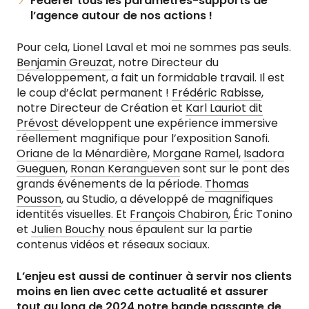
Fédérer tous les paramètres-supports de
l’agence autour de nos actions !
Pour cela, Lionel Laval et moi ne sommes pas seuls.
Benjamin Greuzat
, notre Directeur du
Développement, a fait un formidable travail. Il est
le coup d’éclat permanent !
Frédéric Rabisse
,
notre Directeur de Création et
Karl Lauriot dit
Prévost
développent une expérience immersive
réellement magnifique pour l’exposition Sanofi.
Oriane de la Ménardière
,
Morgane Ramel
,
Isadora
Gueguen
,
Ronan Kerangueven
sont sur le pont des
grands événements de la période.
Thomas
Pousson
, au Studio, a développé de magnifiques
identités visuelles. Et
François Chabiron
, Éric Tonino
et
Julien Bouchy
nous épaulent sur la partie
contenus vidéos et réseaux sociaux.
L’enjeu est aussi de continuer à servir nos clients
moins en lien avec cette actualité et assurer
tout au long de 2024 notre bande passante de