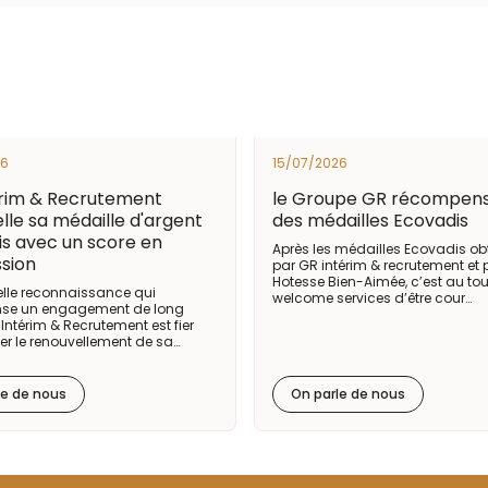
26
15/07/2026
érim & Recrutement
le Groupe GR récompen
lle sa médaille d'argent
des médailles Ecovadis
s avec un score en
Après les médailles Ecovadis o
sion
par GR intérim & recrutement et
Hotesse Bien-Aimée, c’est au to
lle reconnaissance qui
welcome services d’être cour…
se un engagement de long
Intérim & Recrutement est fier
r le renouvellement de sa…
le de nous
On parle de nous