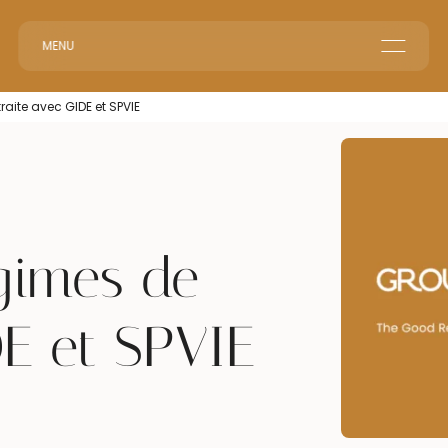
MENU
Le groupe GR
raite avec GIDE et SPVIE
Accueil en Entreprise
Accueil Événementiel
Intérim & Recrutement
égimes de
DE et SPVIE