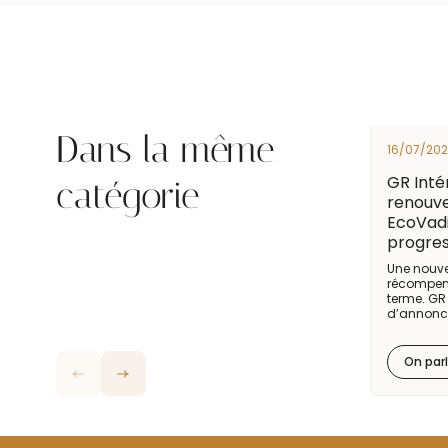
Dans la même
16/07/20
GR Int
catégorie
renouve
EcoVadi
progres
Une nouve
récompen
terme. GR 
d’annonce
On par