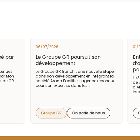
06/07/2026
01/
sé par
Le Groupe GR poursuit son
En
développement
d’a
pe
btenues
Le Groupe GR franchit une nouvelle étape
 par Mon
dans son développement en intégrant la
Le 
ur de GR
société Arana Facilities, agence reconnue
de 
pour son expertise dans les …
d’A
inc
Groupe GR
On parle de nous