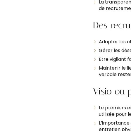
La transparen
de recruteme
Des recru
Adapter les of
Gérer les dés
Être vigilant 
Maintenir le 
verbale resten
Visio ou p
Le premiers e
utilisée pour 
L’importance 
entretien phys