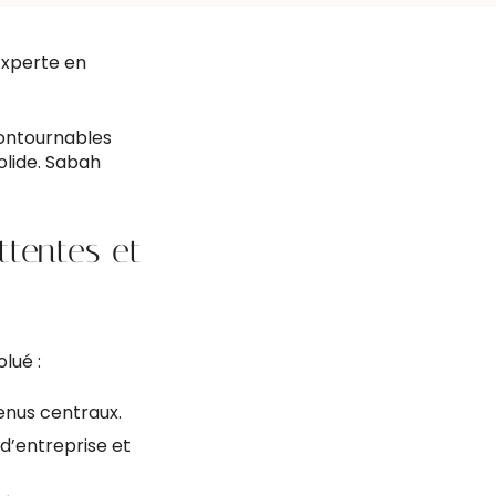
 Experte en
ncontournables
olide. Sabah
ttentes et
lué :
venus centraux.
e d’entreprise et