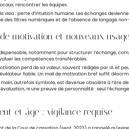
locaux, rencontrer les équipes.
 la visio : perte d’intuition humaine. Les échanges deviennen
se des filtres numériques et de l’absence de langage non
e de motivation et nouveaux usag
ndispensable, notamment pour structurer l’échange, co
valuer les compétences transférables.
otivation perd de sa valeur, souvent rédigée par IA et peu 
révélateur fiable. Un mail de motivation bref suffit désorm
main, autrefois symbole, est devenue obsolète à l’ère des 
d’évaluation, ni une preuve de personnalité : seul l’échange
nt et âge : vigilance requise
t de la Cour de cassation (sept. 2023) a rappelé qu’exige