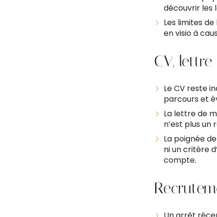
découvrir les 
Les limites de
en visio à cau
CV, lettr
Le CV reste i
parcours et é
La lettre de m
n’est plus un 
La poignée de 
ni un critère 
compte.
Recruteme
Un arrêt récen