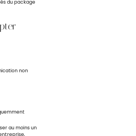
clés du package
pter
nication non
fréquemment
iser au moins un
entreprise,