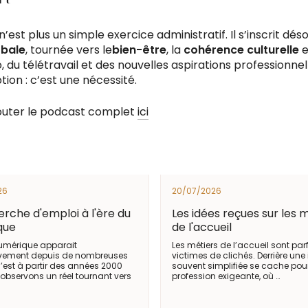
’est plus un simple exercice administratif. Il s’inscrit dé
obale
, tournée vers le
bien-être
, la
cohérence culturelle
e
io, du télétravail et des nouvelles aspirations professionnel
tion : c’est une nécessité.
uter le podcast complet
ici
26
20/07/2026
erche d'emploi à l'ère du
Les idées reçues sur les 
que
de l'accueil
numérique apparait
Les métiers de l’accueil sont par
ivement depuis de nombreuses
victimes de clichés. Derrière un
’est à partir des années 2000
souvent simplifiée se cache pou
observons un réel tournant vers
profession exigeante, où …