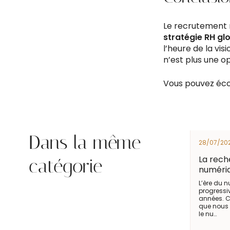
Le recrutement n
stratégie RH gl
l’heure de la vis
n’est plus une op
Vous pouvez éco
Dans la même
28/07/20
La rech
catégorie
numéri
L’ère du 
progress
années. C
que nous 
le nu…