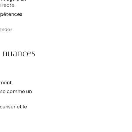
irecte.
ompétences
fonder
: nuances
ement.
rise comme un
uriser et le