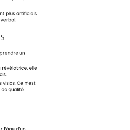
t plus artificiels
-verbal.
es
mprendre un
révélatrice, elle
ais.
visios. Ce n’est
 de qualité
r l’âge d’un