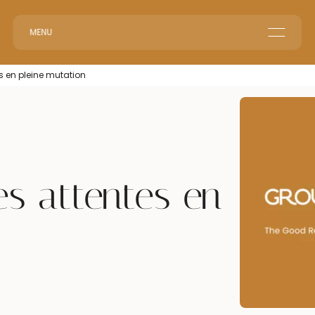
MENU
Le groupe GR
s en pleine mutation
Accueil en Entreprise
Accueil Événementiel
Intérim & Recrutement
s attentes en