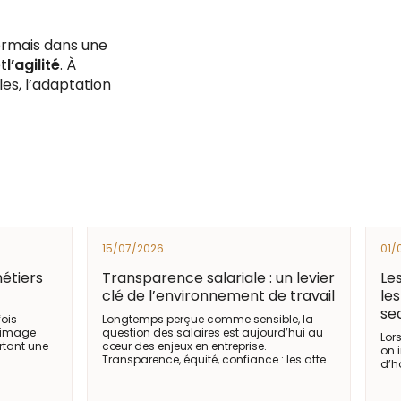
sormais dans une
t
l’agilité
. À
les, l’adaptation
15/07/2026
01/
métiers
Transparence salariale : un levier
Le
clé de l’environnement de travail
les
se
fois
Longtemps perçue comme sensible, la
e image
question des salaires est aujourd’hui au
Lor
rtant une
cœur des enjeux en entreprise.
on 
Transparence, équité, confiance : les atte…
d’h