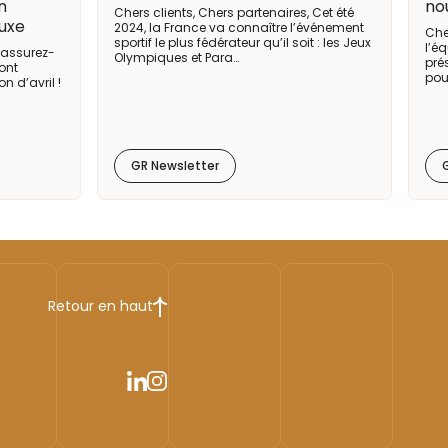
un
no
Chers clients, Chers partenaires, Cet été
luxe
2024, la France va connaître l’événement
Che
sportif le plus fédérateur qu’il soit : les Jeux
l’é
 Rassurez-
Olympiques et Para…
pré
sont
pou
n d’avril !
GR Newsletter
Retour en haut