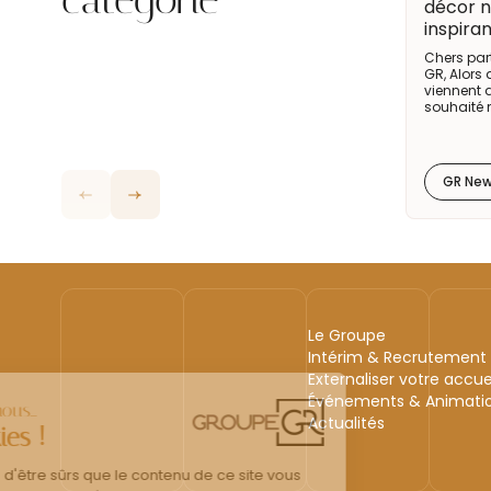
décor n
inspira
Chers par
GR, Alors 
viennent 
souhaité 
GR New
Le Groupe
Intérim & Recrutement
Externaliser votre accue
Événements & Animati
Actualités