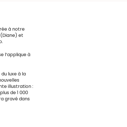
rée à notre
 (Diane) et
o.
se l’applique à
 du luxe à la
nouvelles
e illustration :
plus de 1 000
era gravé dans