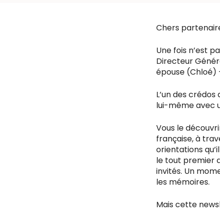
Chers partenair
Une fois n’est p
Directeur Généra
épouse (Chloé) 
L’un des crédos d
lui-même avec u
Vous le découvrir
française, à tra
orientations qu’i
le tout premier 
invités. Un momen
les mémoires.
Mais cette newsl