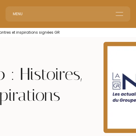
MENU
Le groupe GR
contres et inspirations signées GR
Accueil en Entreprise
Accueil Événementiel
Intérim & Recrutement
: Histoires,
pirations