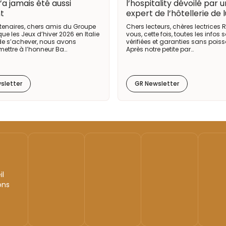
’a jamais été aussi
l’hospitality dévoilé par 
nt
expert de l’hôtellerie de 
tenaires, chers amis du Groupe
Chers lecteurs, chères lectrices
que les Jeux d’hiver 2026 en Italie
vous, cette fois, toutes les infos 
de s’achever, nous avons
vérifiées et garanties sans poisso
mettre à l’honneur Ba…
Après notre petite par…
sletter
GR Newsletter
il
ons