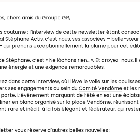
es, chers amis du Groupe GR,
as coutume : l’interview de cette newsletter étant consac
l Stéphane Actis, c’est nous, ses associées – belle-sœur
– qui prenons exceptionnellement la plume pour cet édit
e Stéphane, c’est « Ne lâchons rien… ». Et croyez-nous, il 
ne énergie et une exigence remarquables.
ez dans cette interview, où il lève le voile sur les coulisses
vers ses engagements au sein du
Comité Vendôme
et les 
l porte. L’événement marquant de l’été en est une éclatant
dîner en blanc organisé sur la place Vendôme, réunissant 
t rare et inédit, à la fois élégant et fédérateur, qui rest
etter vous réserve d’autres belles nouvelles :