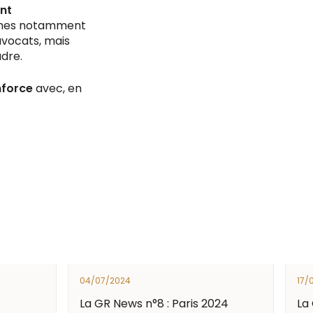
nt
mmes notamment
avocats, mais
adre.
nforce
avec, en
04/07/2024
17/
La GR News n°8 : Paris 2024
La