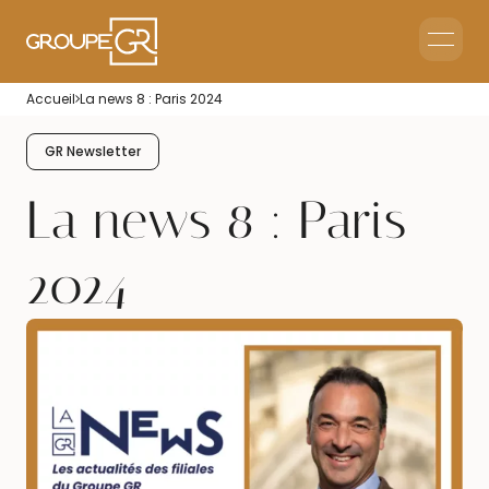
Home
Accueil
La news 8 : Paris 2024
Corporate Reception
Events & Animations
GR Newsletter
Interim & Recruitment
La news 8 : Paris
2024