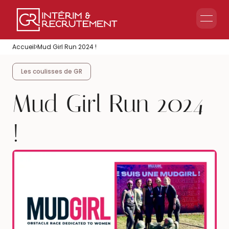
Le groupe GR
Accueil
Mud Girl Run 2024 !
Accueil en Entreprise
Accueil Événementiel
Les coulisses de GR
Intérim & Recrutement
Mud Girl Run 2024
!