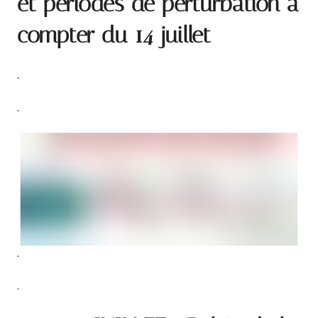
et périodes de perturbation à
compter du 14 juillet
.
.
.
.