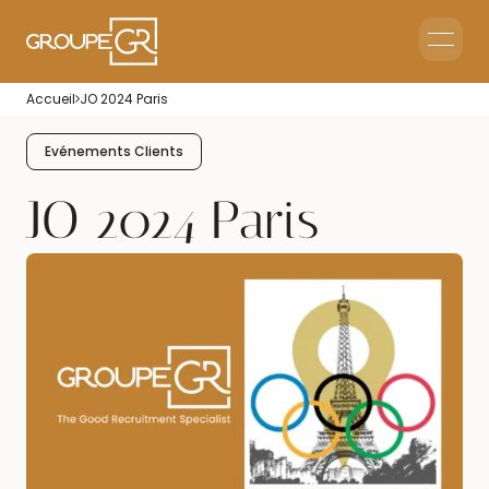
Le groupe GR
Accueil
JO 2024 Paris
Accueil en Entreprise
Accueil Événementiel
Evénements Clients
Intérim & Recrutement
JO 2024 Paris