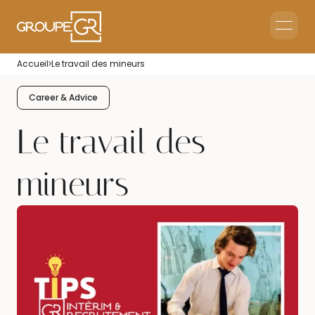
Home
Accueil
Le travail des mineurs
Corporate Reception
Events & Animations
Career & Advice
Interim & Recruitment
Le travail des
mineurs