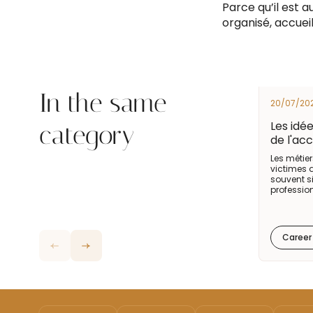
Parce qu’il est a
organisé, accueil
In the same
20/07/20
Les idé
category
de l'acc
Les métier
victimes 
souvent s
profession
Career