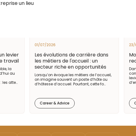
reprise un lieu
01/07/2026
23/
un levier
Les évolutions de carrière dans
Mo
 travail
les métiers de l'accueil : un
re
secteur riche en opportunités
le, la
Dan
d’hui au
con
Lorsqu’on évoque les métiers de l’accueil,
lev
on imagine souvent un poste d’hôte ou
 les atte…
d’e
d’hôtesse d’accueil. Pourtant, cette fo…
Career & Advice