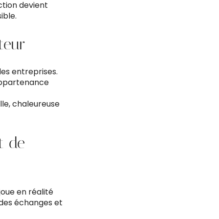
ction devient
ible.
teur
les entreprises.
’appartenance
lle, chaleureuse
t de
oue en réalité
té des échanges et