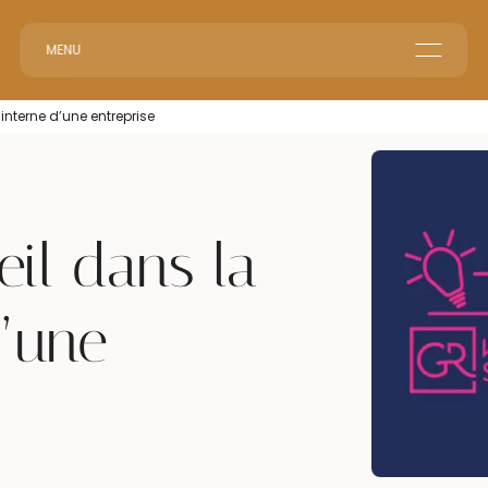
MENU
Home
 interne d’une entreprise
Corporate Reception
Events & Animations
Interim & Recruitment
eil dans la
d’une