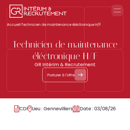
Le groupe GR
Accueil
Technicien de maintenance éléctronique H/F
Accueil en Entreprise
Accueil Événementiel
Technicien de maintenance
Intérim & Recrutement
éléctronique H/F
Nous contacter
GR Intérim & Recrutement
Postuler à l'offre
CDI
Lieu : Gennevilliers
Date : 03/08/26