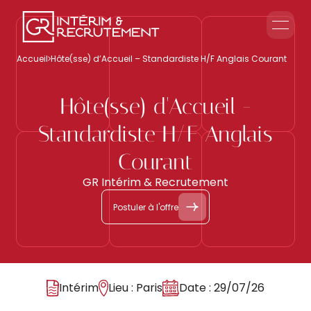
Le groupe GR
Accueil
Hôte(sse) d’Accueil – Standardiste H/F Anglais Courant
Accueil en Entreprise
Accueil Événementiel
Hôte(sse) d'Accueil -
Intérim & Recrutement
Standardiste H/F Anglais
Nous contacter
Courant
GR Intérim & Recrutement
Postuler à l'offre
Intérim
Lieu : Paris
Date : 29/07/26