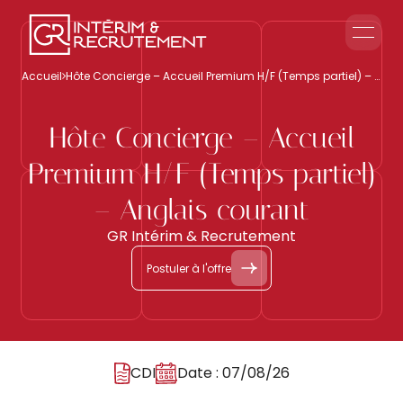
Le groupe GR
Accueil
Hôte Concierge – Accueil Premium H/F (Temps partiel) – Anglais courant
Accueil en Entreprise
Accueil Événementiel
Hôte Concierge – Accueil
Intérim & Recrutement
Premium H/F (Temps partiel)
Nous contacter
– Anglais courant
GR Intérim & Recrutement
Postuler à l'offre
CDI
Date : 07/08/26