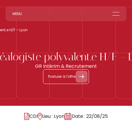
MENU
Le groupe GR
ent.e H/F – Lyon
Accueil en Entreprise
Accueil Événementiel
Intérim & Recrutement
éalogiste polyvalent.e H/F - 
GR Intérim & Recrutement
Postuler à l'offre
CDI
Lieu : Lyon
Date : 22/08/25